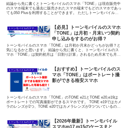
結論から先に書くとトーンモバイルのスマホ「TONE」は現在販売中
のスマホ端末でも過去に販売されたスマホ端末でもどのスマホであっ
ても050 Plusを利用することができます。 ただしトーンモバイルの
スマホも最初から050 Plusと同様に電話...
【必見】トーンモバイルのスマホ
トーンモバイルのスマホ「TONE」の基本
「TONE」は月初・月末いつ契約
申し込みをするのがお得？
トーンモバイルのスマホ「TONE」は月初か月末かどっちがお得？と
気になるかと思います。 結論から先に書くと、トーンモバイルのス
マホ「TONE」は契約初月は「日割り計算」されるため月末でも月初
でもいつ契約申し込みしてもお得度は同じです。 理由...
【おすすめ】トーンモバイルのス
トーンモバイルのスマホ「TONE」の基本
マホ「TONE」はポートレート撮
影ができる格安スマホ
トーンモバイルのスマホ「TONE」のTONE e21とTONE e20,e19は
ポートレートでの写真撮影ができるスマホです。 TONE e19ではカメ
ラのレンズが2つ、TONE e20ではカメラレンズが3つついているので
iPhone 11シ...
【2026年最新】トーンモバイル
トーンモバイルのスマホ「TONE」の基本
スマホm17,m15のケースまと