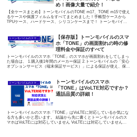
め！画像大量で紹介！
【全ケースまとめ】トーンモバイルのTONE m17、TONE m15で使え
るケースや保護フィルムをすべてまとめました！手帳型ケースから
TPUケース、ハードケース、シリコンケースまで！ トーンモバイル
のTONE m17,TONE m15のスマ...
【保存版】トーンモバイルのスマ
トーンモバイルのスマホ「TONE」の基本
ホ「TONE」の画面割れの時の修
理料金や保証のすべて
トーンモバイルのスマホ「TONE」のスマホが画面割れをしてしまっ
た場合は、 1.購入後1年間のメーカー保証 2.トーンモバイルの「安心
オプションサービス（端末保証サービス）」による保証が使え、保証
の範囲内であれば、端末の新品交換をしてくれま...
トーンモバイルのスマホ
トーンモバイルのスマホ「TONE」の基本
「TONE」はVoLTE対応ですか？
通話品質の詳細！
トーンモバイルのスマホ「TONE」はVoLTEに対応しているか気にな
る方も多いかと思います。 結論から先に書くとトーンモバイルのス
マホはVoLTEには対応していません VoLTEには対応していません
が、トーンモバイルのスマホは通常の音声通話...