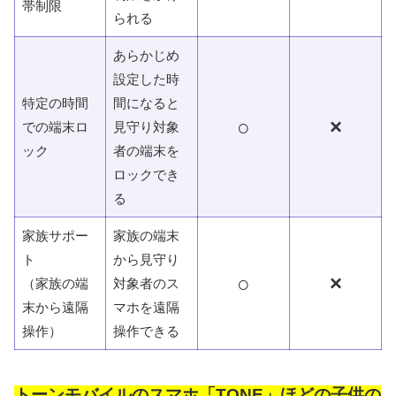
帯制限
られる
あらかじめ
設定した時
特定の時間
間になると
○
×
での端末ロ
見守り対象
ック
者の端末を
ロックでき
る
家族サポー
家族の端末
ト
から見守り
○
×
（家族の端
対象者のス
末から遠隔
マホを遠隔
操作）
操作できる
トーンモバイルのスマホ「TONE」ほどの子供の