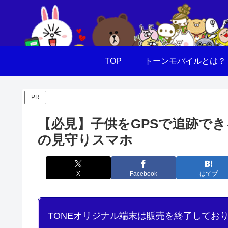
TOP
トーンモバイルとは？
PR
【必見】子供をGPSで追跡で
の見守りスマホ
X
Facebook
はてブ
TONEオリジナル端末は販売を終了してお