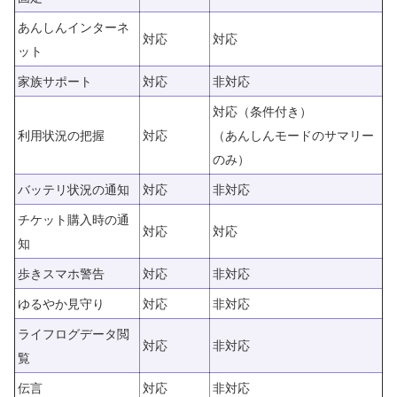
あんしんインターネ
対応
対応
ット
家族サポート
対応
非対応
対応（条件付き）
利用状況の把握
対応
（あんしんモードのサマリー
のみ）
バッテリ状況の通知
対応
非対応
チケット購入時の通
対応
対応
知
歩きスマホ警告
対応
非対応
ゆるやか見守り
対応
非対応
ライフログデータ閲
対応
非対応
覧
伝言
対応
非対応