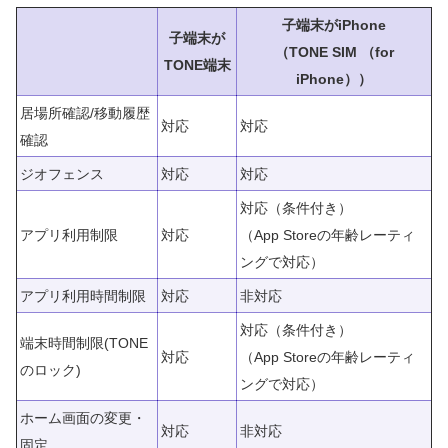
子端末がiPhone
子端末が
（TONE SIM （for
TONE端末
iPhone））
居場所確認/移動履歴
対応
対応
確認
ジオフェンス
対応
対応
対応（条件付き）
アプリ利用制限
対応
（App Storeの年齢レーティ
ングで対応）
アプリ利用時間制限
対応
非対応
対応（条件付き）
端末時間制限(TONE
対応
（App Storeの年齢レーティ
のロック)
ングで対応）
ホーム画面の変更・
対応
非対応
固定