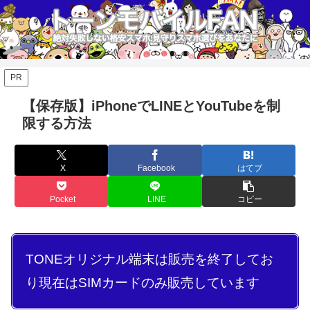
PR
【保存版】iPhoneでLINEとYouTubeを制
限する方法
X
Facebook
はてブ
Pocket
LINE
コピー
TONEオリジナル端末は販売を終了してお
り現在はSIMカードのみ販売しています