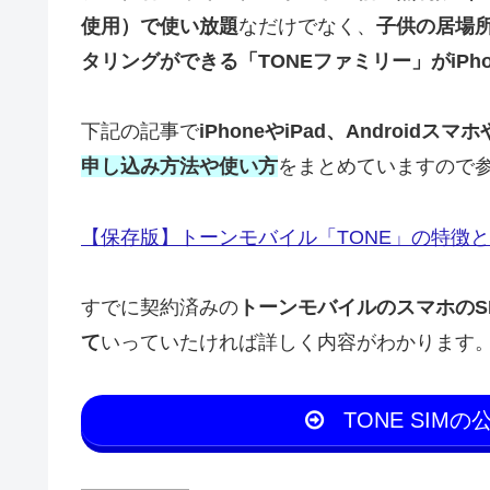
使用）で使い放題
なだけでなく、
子供の居場所
タリングができる「TONEファミリー」がiPh
下記の記事で
iPhoneやiPad、Android
申し込み方法や使い方
をまとめていますので
【保存版】トーンモバイル「TONE」の特徴
すでに契約済みの
トーンモバイルのスマホのSI
て
いっていたければ詳しく内容がわかります
TONE SIM