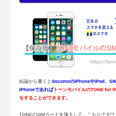
結論から書くと
docomoのiPhoneやiPad、
iPhoneであれば
トーンモバイルのTONE for
をすることができます。
TONEのSIMカードを挿入して、こちらで