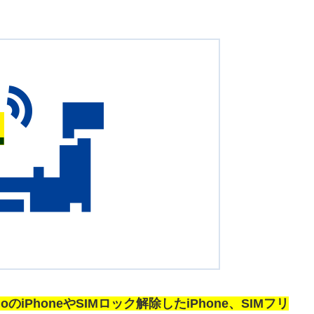
moのiPhoneやSIMロック解除したiPhone、SIMフリ