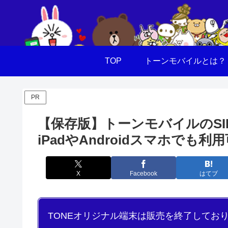
TOP
トーンモバイルとは？
PR
【保存版】トーンモバイルのSIM
iPadやAndroidスマホでも利
X
Facebook
はてブ
TONEオリジナル端末は販売を終了してお