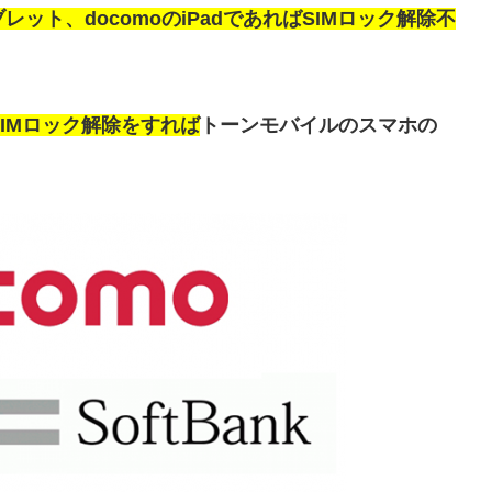
ブレット、docomoのiPad
であればSIMロック解除不
てもSIMロック解除をすれば
トーンモバイルのスマホの