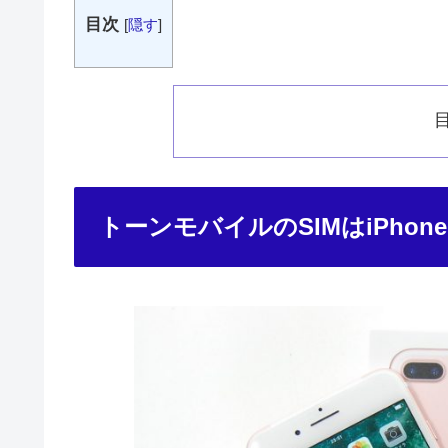
目次
[
隠す
]
トーンモバイルのSIMはiPhon