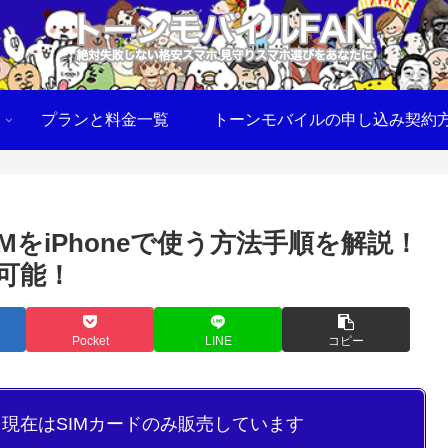
プランと料金一覧
トーンモバイルの申し込み契約
をiPhoneで使う方法手順を解説！
用可能！
Pocket
LINE
コピー
り現在はSIMカードのみ販売しています