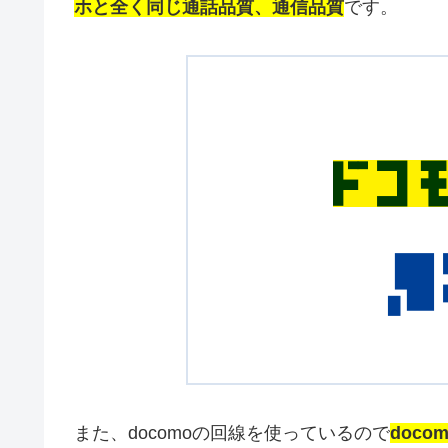
ホと全く同じ通話品質、通信品質
です。
また、docomoの回線を使っているので
doco